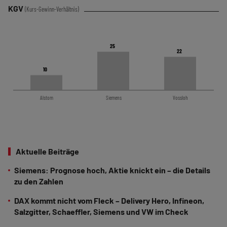
KGV
(Kurs-Gewinn-Verhältnis)
25
25
22
22
10
10
Alstom
Siemens
Vossloh
Aktuelle Beiträge
Siemens: Prognose hoch, Aktie knickt ein – die Details
zu den Zahlen
DAX kommt nicht vom Fleck – Delivery Hero, Infineon,
Salzgitter, Schaeffler, Siemens und VW im Check