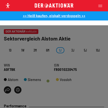
++ Heiß kaufen, eiskalt verdoppeln ++
DER AKTIONÄR
exklusiv
Sektorvergleich Alstom Aktie
1D
1W
3M
6M
1J
3J
5J
10J
WKN
ISIN
A0F7BK
FR0010220475
Alstom
Siemens
Vossloh
Performance