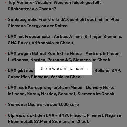
Top‑Verlierer Vossloh: Weichen falsch gestellt ‑
Rücksetzer als Chance?
Schlussglocke Frankfurt: DAX schließt deutlich im Plus –
Siemens Energy an der Spitze
DAX mit Freudensatz – Airbus, Allianz, Bilfinger, Siemens,
SMA Solar und Vonovia im Check
DAX wegen Nahost‑Konflikt im Minus – Aixtron, Infineon,
Lufthansa, Nordex, Porsche AG, Siemens im Check
Daten werden geladen...
DAX gibt nach – Adidas, Delivery Hero, SAF‑Holland, SAP,
Schaeffler, Siemens, Verbio im Check
DAX nach Kurssprung leicht im Minus – Delivery Hero,
Infineon, Merck, Nordex, Secunet, Siemens im Check
Siemens: Das wurde aus 1.000 Euro
Ölpreis drückt den DAX – BMW, Fraport, Freenet, Nagarro,
Rheinmetall, SAP und Siemens im Check